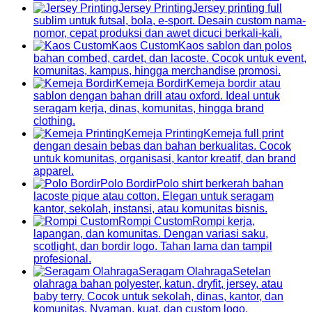
Jersey Printing
Jersey printing full
sublim untuk futsal, bola, e-sport. Desain custom nama-
nomor, cepat produksi dan awet dicuci berkali-kali.
Kaos Custom
Kaos sablon dan polos
bahan combed, cardet, dan lacoste. Cocok untuk event,
komunitas, kampus, hingga merchandise promosi.
Kemeja Bordir
Kemeja bordir atau
sablon dengan bahan drill atau oxford. Ideal untuk
seragam kerja, dinas, komunitas, hingga brand
clothing.
Kemeja Printing
Kemeja full print
dengan desain bebas dan bahan berkualitas. Cocok
untuk komunitas, organisasi, kantor kreatif, dan brand
apparel.
Polo Bordir
Polo shirt berkerah bahan
lacoste pique atau cotton. Elegan untuk seragam
kantor, sekolah, instansi, atau komunitas bisnis.
Rompi Custom
Rompi kerja,
lapangan, dan komunitas. Dengan variasi saku,
scotlight, dan bordir logo. Tahan lama dan tampil
profesional.
Seragam Olahraga
Setelan
olahraga bahan polyester, katun, dryfit, jersey, atau
baby terry. Cocok untuk sekolah, dinas, kantor, dan
komunitas. Nyaman, kuat, dan custom logo.