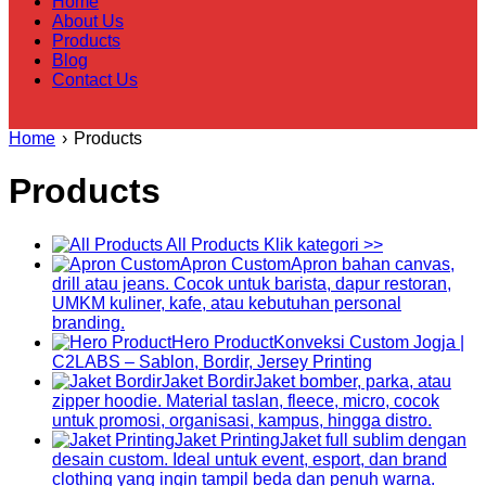
Home
About Us
Products
Blog
Contact Us
Home
›
Products
Products
All Products
Klik kategori >>
Apron Custom
Apron bahan canvas,
drill atau jeans. Cocok untuk barista, dapur restoran,
UMKM kuliner, kafe, atau kebutuhan personal
branding.
Hero Product
Konveksi Custom Jogja |
C2LABS – Sablon, Bordir, Jersey Printing
Jaket Bordir
Jaket bomber, parka, atau
zipper hoodie. Material taslan, fleece, micro, cocok
untuk promosi, organisasi, kampus, hingga distro.
Jaket Printing
Jaket full sublim dengan
desain custom. Ideal untuk event, esport, dan brand
clothing yang ingin tampil beda dan penuh warna.