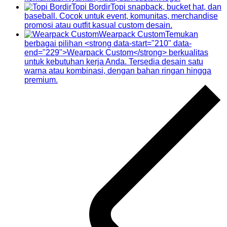
Topi Bordir
Topi snapback, bucket hat, dan
baseball. Cocok untuk event, komunitas, merchandise
promosi atau outfit kasual custom desain.
Wearpack Custom
Temukan
berbagai pilihan <strong data-start="210" data-
end="229">Wearpack Custom</strong> berkualitas
untuk kebutuhan kerja Anda. Tersedia desain satu
warna atau kombinasi, dengan bahan ringan hingga
premium.