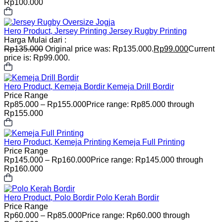
Rp100.000
Hero Product, Jersey Printing
Jersey Rugby Printing
Harga Mulai dari :
Rp
135.000
Original price was: Rp135.000.
Rp
99.000
Current
price is: Rp99.000.
Hero Product, Kemeja Bordir
Kemeja Drill Bordir
Price Range
Rp
85.000
–
Rp
155.000
Price range: Rp85.000 through
Rp155.000
Hero Product, Kemeja Printing
Kemeja Full Printing
Price Range
Rp
145.000
–
Rp
160.000
Price range: Rp145.000 through
Rp160.000
Hero Product, Polo Bordir
Polo Kerah Bordir
Price Range
Rp
60.000
–
Rp
85.000
Price range: Rp60.000 through