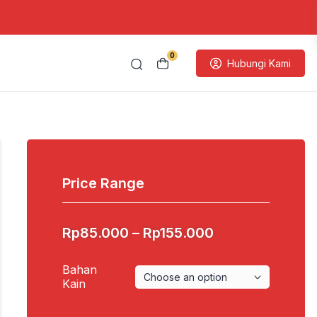
0
Hubungi Kami
Price Range
Price
Rp
85.000
–
Rp
155.000
range:
Rp85.000
Bahan
through
Kain
Rp155.000