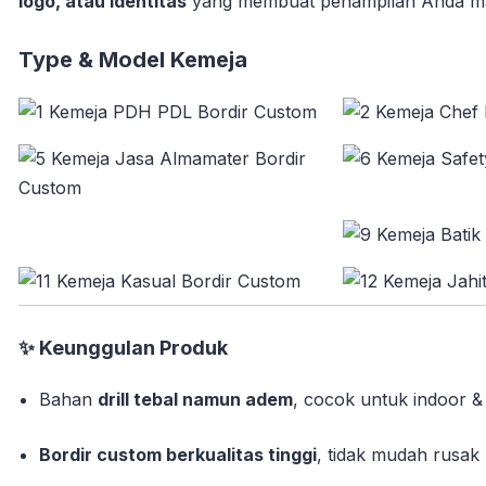
logo, atau identitas
yang membuat penampilan Anda mak
Type & Model Kemeja
✨
Keunggulan Produk
Bahan
drill tebal namun adem
, cocok untuk indoor &
Bordir custom berkualitas tinggi
, tidak mudah rusak