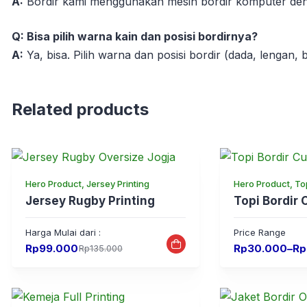
A:
Bordir kami menggunakan mesin bordir komputer denga
Q: Bisa pilih warna kain dan posisi bordirnya?
A:
Ya, bisa. Pilih warna dan posisi bordir (dada, lengan,
Related products
Hero Product, Jersey Printing
Hero Product, Top
Jersey Rugby Printing
Topi Bordir
Harga Mulai dari :
Price Range
Price
Rp
99.000
Rp
30.000
–
Rp
Rp
135.000
Original
Current
range:
price
price
Rp30.000
was:
is:
through
Rp135.000.
Rp99.000.
Rp65.000