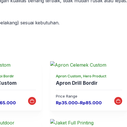
n kualitas benang terbaik, tidak mudah rusak atau lepas
 belakang) sesuai kebutuhan.
i Bordir
Apron Custom, Hero Product
 Custom
Apron Drill Bordir
Price Range
Price
65.000
Rp
35.000
–
Rp
85.000
range:
Rp35.000
through
Rp85.000