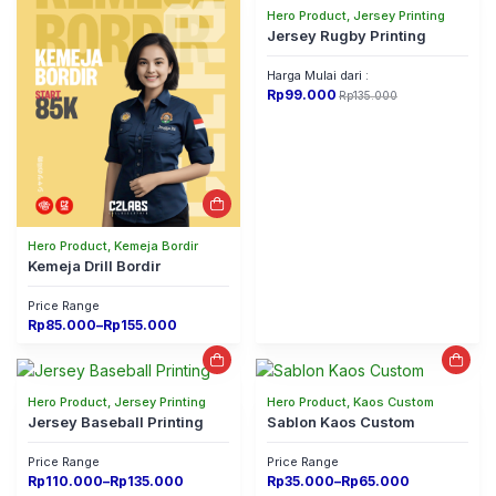
Hero Product, Jersey Printing
Jersey Rugby Printing
Harga Mulai dari :
Rp
99.000
Rp
135.000
Original
Current
price
price
was:
is:
Rp135.000.
Rp99.000.
Hero Product, Kemeja Bordir
Kemeja Drill Bordir
Price Range
Price
Rp
85.000
–
Rp
155.000
range:
Rp85.000
through
Rp155.000
Hero Product, Jersey Printing
Hero Product, Kaos Custom
Jersey Baseball Printing
Sablon Kaos Custom
Price Range
Price Range
Price
Price
Rp
110.000
–
Rp
135.000
Rp
35.000
–
Rp
65.000
range:
range: