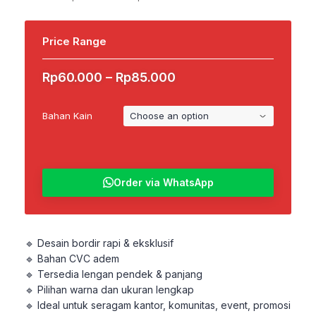
Price Range
Price
Rp
60.000
–
Rp
85.000
range:
Rp60.000
Bahan Kain
through
Rp85.000
Order via WhatsApp
🔹 Desain bordir rapi & eksklusif
🔹 Bahan CVC adem
🔹 Tersedia lengan pendek & panjang
🔹 Pilihan warna dan ukuran lengkap
🔹 Ideal untuk seragam kantor, komunitas, event, promosi