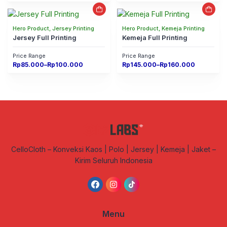
Rp110.000
Rp35.000
through
through
Rp135.000
Rp65.000
Hero Product, Jersey Printing
Hero Product, Kemeja Printing
Jersey Full Printing
Kemeja Full Printing
Price Range
Price Range
Price
Price
Rp
85.000
–
Rp
100.000
Rp
145.000
–
Rp
160.000
range:
range:
Rp85.000
Rp145.000
through
through
Rp100.000
Rp160.000
CelloCloth – Konveksi Kaos | Polo | Jersey | Kemeja | Jaket –
Kirim Seluruh Indonesia
Menu