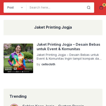
0
Search
Jaket Printing Jogja
Jaket Printing Jogja – Desain Bebas
untuk Event & Komunitas
Jaket Printing Jogja – Desain Bebas untuk
Event & Komunitas Ingin tampil kompak dan
standout di acara komunitas, event, atau
by
cellocloth
kegiatan sekolah? Jaket printing custom
bisa jadi solusi terbaik. Cellocloth | C2 LABS
menghadirkan layanan produksi jaket
printing Jogja dengan desain bebas,
kualitas bahan premium, dan sistem
produksi profesional yang melayani
pemesanan dari seluruh Indonesia. […]
Trending