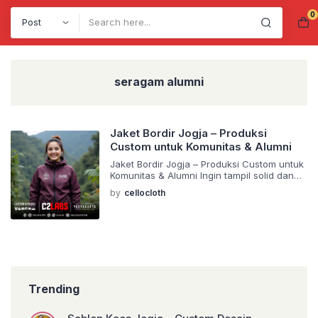
0
Search
seragam alumni
Jaket Bordir Jogja – Produksi
Custom untuk Komunitas & Alumni
Jaket Bordir Jogja – Produksi Custom untuk
Komunitas & Alumni Ingin tampil solid dan
keren dalam kegiatan komunitas, alumni,
by
cellocloth
atau event resmi? 🔥 Jaket bordir custom
adalah pilihan tepat untuk menunjang
identitas tim Anda. Di Jogja, kami
menyediakan layanan konveksi jaket bordir
Jogja dengan kualitas unggul dan bahan
premium seperti micro, taslan, balon,
hingga goretex. […]
Trending